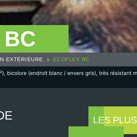
 BC
N EXTÉRIEURE
ECOFLEX BC
), bicolore (endroit blanc / envers gris), très résistan
DE
LES PLUS